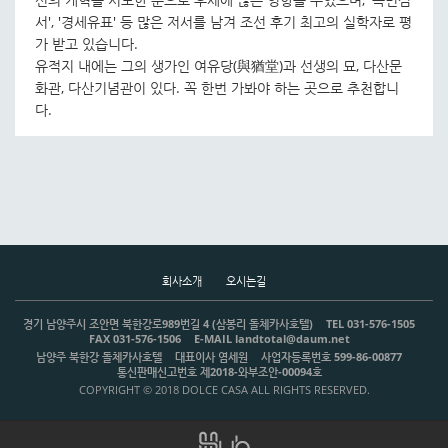
서', '경세유표' 등 많은 저서를 남겨 조선 후기 최고의 실학자로 평
가 받고 있습니다.
유적지 내에는 그의 생가인 여유당(與猶堂)과 선생의 묘, 다산문
화관, 다산기념관이 있다. 꼭 한번 가봐야 하는 곳으로 추천합니
다.
회사소개
오시는길
경기 남양주시 조안면 북한강로989번길 4 (삼봉리 돌체카사호텔)
TEL 031-576-1505
FAX 031-576-1506
E-MAIL landtotal@daum.net
남양주 북한강 돌체카사호텔
대표이사 염세원
사업자등록번호 599-86-00877
통신판매신고번호 제2018-와부조안-00094호
COPYRIGHT © 2018 DOLCE CASA ALL RIGHTS RESERVED.