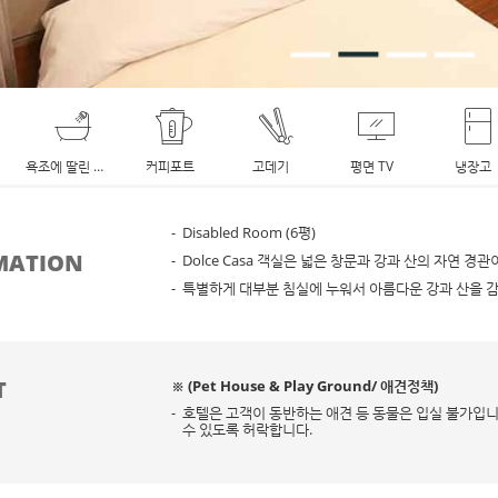
욕조에 딸린 샤워기
커피포트
고데기
평면 TV
냉장고
Disabled Room (6평)
샤워도구
세면도구
슬리퍼
휴대폰 충전기
MATION
Dolce Casa 객실은 넓은 창문과 강과 산의 자연 경
특별하게 대부분 침실에 누워서 아름다운 강과 산을 감
T
※ (Pet House & Play Ground/ 애견정책)
호텔은 고객이 동반하는 애견 등 동물은 입실 불가입니
수 있도록 허락합니다.