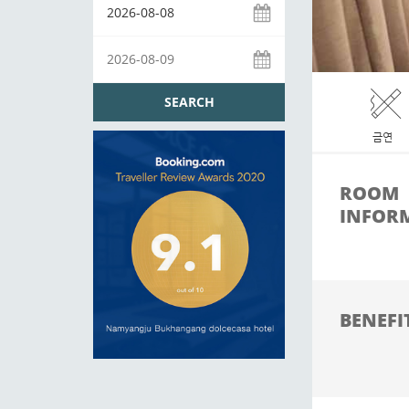
SEARCH
금연
ROOM
INFOR
BENEFI