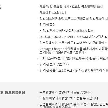
E
체크인: 일-금요일 16시 / 토요일,공휴일전일 18시
체크아웃 : 오후 12시
얼리 체크인은 호텔 프론트로 전화문의(얼리체크인 시간
전 객실 금연
키친/라운지 자세한 내용은 Facilities 참조
DELUXE ROOM , DISABLED ROOM 예약 고객
알코올 음료는 프론트에 구비되어 있으며 구매하실 수 있
Corkage Charge : 반입된 음료를 라운지에서 이
고 이용할 수 있습니다.(프론트 안내)
비지니스센타 로비 유료서비스제공(복사, 출력, 팩스 송
전 객실 고객 무료 주차
전 객실 넷플릭스&유투브 시청가능 (단, 개인계정 이용
CE GARDEN
무료공간이고, 전망대로 개방된 곳입니다.
비상시 비상 대피공간으로 사용될 수 있습니다.
안전을 위하여 미성년자와 유아, 아동의 출입은 원천적
의 위헌을 초래할 수있습니다.